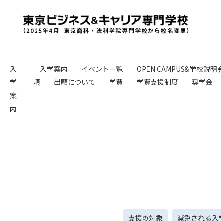
入
入学案内
イベント一覧
OPEN CAMPUS&学校説明
学
項
出願について
学費
学費支援制度
奨学金
案
内
支援の対象
減免される入