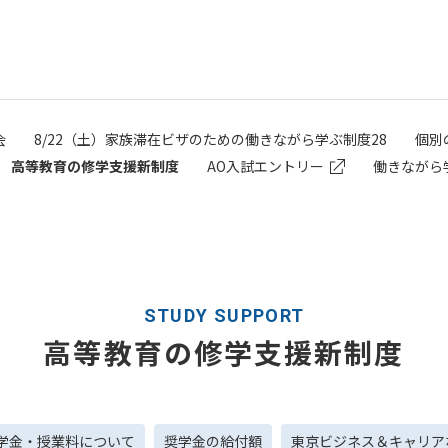
会
8/22（土）家族滞在ビザのための働きながら学ぶ制度28
個別
高等教育の修学支援新制度
AO入試エントリー
働きながら
STUDY SUPPORT
高等教育の修学支援新制度
学金・授業料について
奨学金の給付額
東京ビジネス＆キャリア