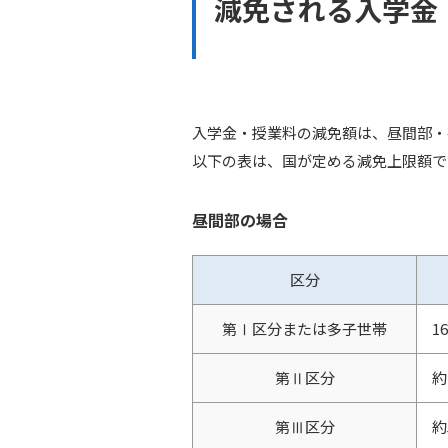
減免される入学金
入学金・授業料の減免額は、昼間部・
以下の表は、国が定める減免上限額で
昼間部の場合
区分
第Ⅰ区分または多子世帯
1
第Ⅱ区分
約
第Ⅲ区分
約