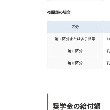
夜間部の場合
区分
第Ⅰ区分または多子世帯
1
第Ⅱ区分
約
第Ⅲ区分
約
奨学金の給付額