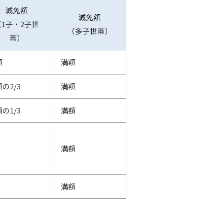
減免額
減免額
（1子・2子世
（多子世帯）
帯）
額
満額
の2/3
満額
の1/3
満額
満額
満額