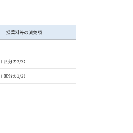
授業料等の減免額
Ⅰ区分の2/3）
Ⅰ区分の1/3）