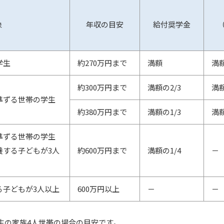
象
年収の目安
給付奨学金
学生
約270万円まで
満額
満
約300万円まで
満額の2/3
満額
準ずる世帯の学生
約380万円まで
満額の1/3
満額
準ずる世帯の学生
養する子どもが3人
約600万円まで
満額の1/4
－
る子どもが3人以上
600万円以上
－
－
生の家族4人世帯の場合の目安です。