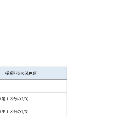
授業料等の減免額
円（第Ⅰ区分の2/3）
円（第Ⅰ区分の1/3）